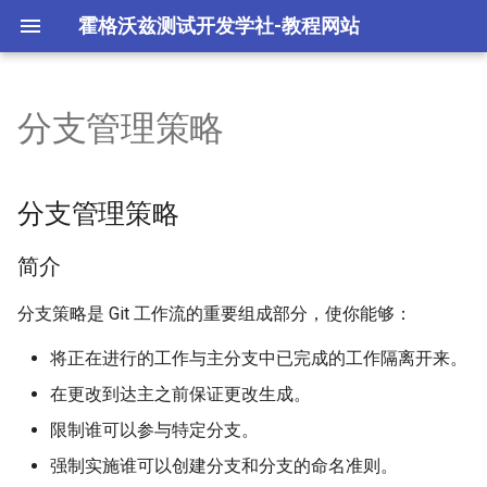
霍格沃兹测试开发学社-教程网站
分支管理策略
Git 环境配置
Gitlab 实战
分支管理策略
Git不同网站配置不同ssh秘钥
Git 工作流程
Github 实战
简介
分支管理策略
Git 常用命令
Gitee 实战
操作步骤
简介
Git 客户端与 IDE 实战
创建分支
分支策略是 Git 工作流的重要组成部分，使你能够：
将正在进行的工作与主分支中已完成的工作隔离开来。
查看分支
在更改到达主之前保证更改生成。
切换分支
限制谁可以参与特定分支。
强制实施谁可以创建分支和分支的命名准则。
删除分支