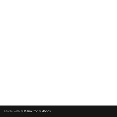
Made with
Material for MkDocs