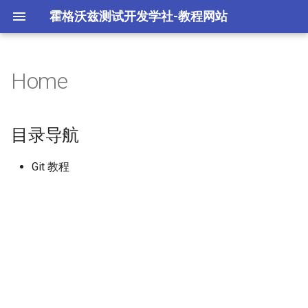
霍格沃兹测试开发学社-教程网站
Home
L1.Git 环境配置与常用命令
Git不同网站配置不同ssh秘钥
Git 环境配置
Gitlab 实战
Git log 分析与检索
L2.Git 远程仓库使用
Git 工作流程
Github 实战
分支管理策略
目录导航
L3.Git 分支管理与冲突解决
Git 常用命令
Gitee 实战
Git 合并与冲突
Git 教程
Git 客户端与 IDE 实战