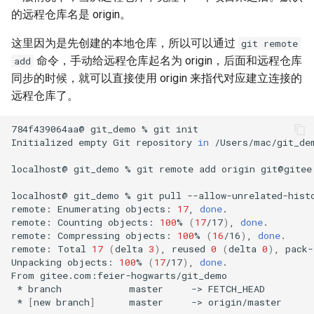
的远程仓库名是 origin。
这里因为是先创建的本地仓库，所以可以通过
git remote
命令，手动给远程仓库起名为 origin，后面和远程仓库
add
同步的时候，就可以直接使用 origin 来指代对应建立连接的
远程仓库了。
784f439064aa@
git_demo
%
git
init

Initialized
empty
Git
repository
in
/Users/mac/git_dem
localhost@
git_demo
%
git
remote
add
origin
git@gitee
localhost@
git_demo
%
git
pull
--allow-unrelated-hist
remote:
Enumerating
objects:
17
,
done
.

remote:
Counting
objects:
100
%
(
17
/17
)
,
done
.

remote:
Compressing
objects:
100
%
(
16
/16
)
,
done
.

remote:
Total
17
(
delta
3
)
,
reused
0
(
delta
0
)
,
pack-
Unpacking
objects:
100
%
(
17
/17
)
,
done
.

From
*
branch
master
->
*
[
new
branch
]
master
->