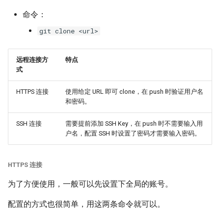
查看已暂存和未暂存的修
命令：
改
git clone <url>
撤销操作
远程连接方
特点
式
移除文件
HTTPS 连接
使用给定 URL 即可 clone，在 push 时验证用户名
忽略文件
和密码。
总结
SSH 连接
需要提前添加 SSH Key，在 push 时不需要输入用
户名，配置 SSH 时设置了密码才需要输入密码。
HTTPS 连接
为了方便使用，一般可以先设置下全局的账号。
配置的方式也很简单，用这两条命令就可以。