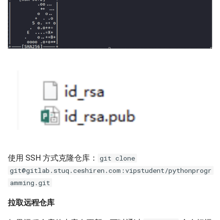
使用 SSH 方式克隆仓库：
git clone
git@gitlab.stuq.ceshiren.com:vipstudent/pythonprogr
amming.git
拉取远程仓库