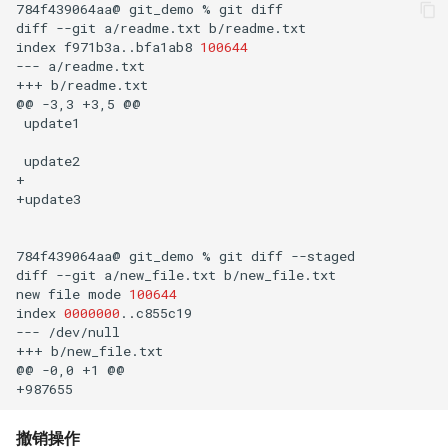
784f439064aa@
git_demo
%
git
diff

diff
--git
a/readme.txt
b/readme.txt

index
f971b3a..bfa1ab8
100644
---
a/readme.txt

+++
b/readme.txt

@@
-3,3
+3,5
update1

update2

+

+update3

784f439064aa@
git_demo
%
git
diff
--staged

diff
--git
a/new_file.txt
b/new_file.txt

new
file
mode
100644
index
0000000
..c855c19

---
/dev/null

+++
b/new_file.txt

@@
-0,0
+1
@@

撤销操作