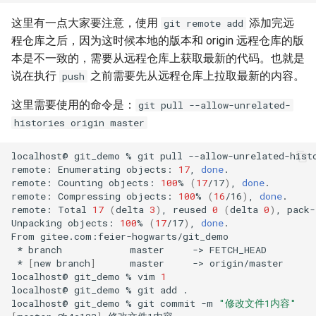
这里有一点大家要注意，使用
添加完远
git remote add
程仓库之后，因为这时候本地的版本和 origin 远程仓库的版
本是不一致的，需要从远程仓库上获取最新的代码。也就是
说在执行
之前需要先从远程仓库上拉取最新的内容。
push
这里需要使用的命令是：
git pull --allow-unrelated-
histories origin master
localhost@
git_demo
%
git
pull
--allow-unrelated-hist
remote:
Enumerating
objects:
17
,
done
.

remote:
Counting
objects:
100
%
(
17
/17
)
,
done
.

remote:
Compressing
objects:
100
%
(
16
/16
)
,
done
.

remote:
Total
17
(
delta
3
)
,
reused
0
(
delta
0
)
,
pack-
Unpacking
objects:
100
%
(
17
/17
)
,
done
.

From
*
branch
master
->
*
[
new
branch
]
master
->
origin/master

localhost@
git_demo
%
vim
1
localhost@
git_demo
%
git
add
.

localhost@
git_demo
%
git
commit
-m
"修改文件1内容"