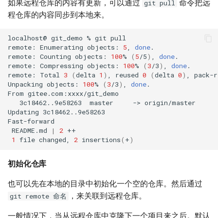
如果远程仓库的内容有更新，可以通过
命令把远
git pull
程仓库的内容同步到本地来。
localhost@
git_demo
%
git
pull

remote:
Enumerating
objects:
5
,
done
.

remote:
Counting
objects:
100
%
(
5
/5
)
,
done
.

remote:
Compressing
objects:
100
%
(
3
/3
)
,
done
.

remote:
Total
3
(
delta
1
)
,
reused
0
(
delta
0
)
,
pack-r
Unpacking
objects:
100
%
(
3
/3
)
,
done
.

From
3c18462..9e58263
master
->
origin/master

Updating
3c18462..9e58263

README.md
|
2
1
file
changed,
2
insertions
(
+
)
初始化仓库
也可以先在本地的目录中初始化一个空的仓库。然后通过
，来关联到远程仓库。
git remote 命名
一般情况下，当从远程仓库中克隆下一个项目来之后。默认