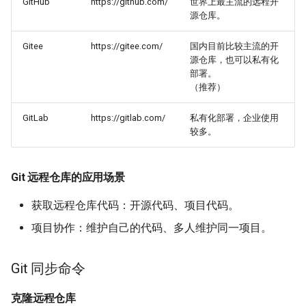
GitHub
https://github.com/
世界上最主流的远程开
源仓库。
SSH 连接
Gitee
https://gitee.com/
国内目前比较主流的开
拉取远程仓库
源仓库，也可以私有化
部署。
初始化仓库
（推荐）
GitLab
https://gitlab.com/
私有化部署，企业使用
Git 修改命令
较多。
跟踪新文件
Git 远程仓库的应用场景
提交更新
获取远程仓库代码：开源代码、项目代码。
推送到远程仓库
项目协作：维护自己的代码、多人维护同一项目。
Git 常用调试命令
Git 同步命令
检查当前文件状态
克隆远程仓库