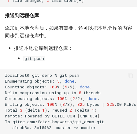
1
file
changed,
2
insertions
(
+
)
推送到远程仓库
添加到本地仓库后，如果有需要，还可以把本地仓库的内容
同步到远程仓库中。
推送本地仓库到远程仓库：
git push
localhost@
git_demo
%
git
push

Enumerating
objects:
5
,
done
.

Counting
objects:
100
%
(
5
/5
)
,
done
.

Delta
compression
using
up
to
8
threads

Compressing
objects:
100
%
(
2
/2
)
,
done
.

Writing
objects:
100
%
(
3
/3
)
,
325
bytes
|
325
.00
KiB/s
Total
3
(
delta
1
)
,
reused
2
(
delta
1
)
remote:
Powered
by
GITEE.COM
[
GNK-6.4
]
To
a1cbb3a..3c18462
master
->