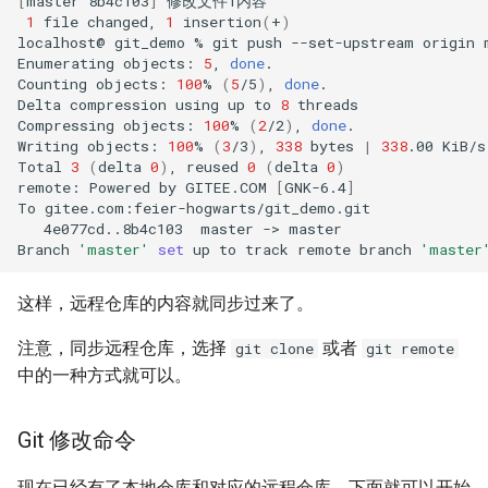
[
master
8b4c103
]
1
file
changed,
1
insertion
(
+
)
localhost@
git_demo
%
git
push
--set-upstream
origin
Enumerating
objects:
5
,
done
.

Counting
objects:
100
%
(
5
/5
)
,
done
.

Delta
compression
using
up
to
8
threads

Compressing
objects:
100
%
(
2
/2
)
,
done
.

Writing
objects:
100
%
(
3
/3
)
,
338
bytes
|
338
.00
KiB/s
Total
3
(
delta
0
)
,
reused
0
(
delta
0
)
remote:
Powered
by
GITEE.COM
[
GNK-6.4
]
To
4e077cd..8b4c103
master
->
master

Branch
'master'
set
up
to
track
remote
branch
'master
这样，远程仓库的内容就同步过来了。
注意，同步远程仓库，选择
或者
git clone
git remote
中的一种方式就可以。
Git 修改命令
现在已经有了本地仓库和对应的远程仓库。下面就可以开始