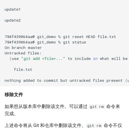
update1

update2

784f439064aa@
git_demo
%
git
reset
HEAD
file.txt

784f439064aa@
git_demo
%
git
status

On
branch
master

Untracked
(
use
"git add <file>..."
to
include
in
what
will
be
file.txt

nothing
added
to
commit
but
untracked
files
present
(
移除文件
如果想从版本库中删除该文件。可以通过
命令来
git rm
完成。
上述命令将从 Git 和仓库中删除该文件。
命令不仅
git rm