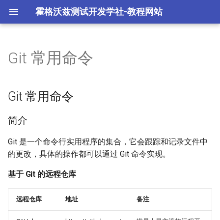
霍格沃兹测试开发学社-教程网站
Git 常用命令
Git 常用命令
Gitlab 实战
Git log 分析与检索
Git不同网站配置不同ssh秘钥
Github 实战
分支管理策略
简介
Git 常用命令
Gitee 实战
Git 合并与冲突
基于 Git 的远程仓库
简介
Git 客户端与 IDE 实战
Git 远程仓库的应用场景
Git 是一个命令行实用程序的集合，它会跟踪和记录文件中
的更改，具体的操作都可以通过 Git 命令实现。
Git 同步命令
基于 Git 的远程仓库
克隆远程仓库
远程仓库
地址
备注
HTTPS 连接