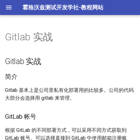
霍格沃兹测试开发学社-教程网站
Gitlab 实战
Git 环境配置
Gitlab 实战
Git log 分析与检索
Git不同网站配置不同ssh秘钥
Git 工作流程
分支管理策略
简介
Gitlab 实战
Git 常用命令
Git 合并与冲突
GitLab 帐号
简介
配置公钥
Gitlab 基本上是公司里私有化部署用的比较多。公司的代码
大部分会选择用 gitlab 来管理。
GitLab 创建项目
GitLab 帐号
GitLab 实战
根据 GitLab 的不同部署方式，可以采用不同方式获取到
总结
GitLab 账号。可以选择直接到 GitLab 中使用邮箱注册账