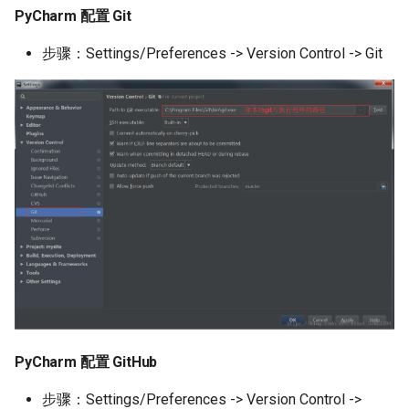
PyCharm 配置 Git
PyCharm 界面操作
步骤：Settings/Preferences -> Version Control -> Git
PyCharm Git 日志管理
IDEA Git 实战步骤
IDEA 配置 Git
IDEA 配置 GitHub
IDEA 配置 Gitee
IDEA 界面操作
IDEA Git 日志管理
PyCharm 配置 GitHub
总结
步骤：Settings/Preferences -> Version Control ->